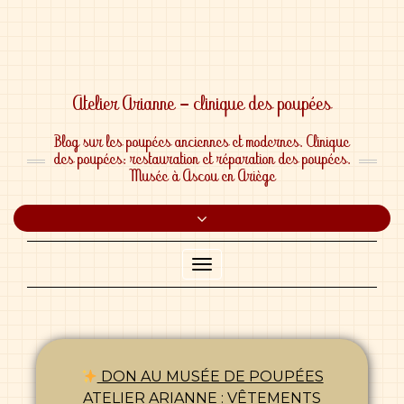
Blog sur les poupées anciennes et modernes. Clinique
des poupées: restauration et réparation des poupées.
Musée à Ascou en Ariège
Toggle
header
Toggle
Navigation
DON AU MUSÉE DE POUPÉES
ATELIER ARIANNE : VÊTEMENTS