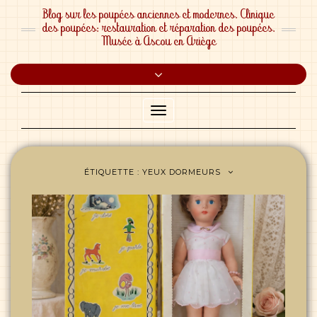
Blog sur les poupées anciennes et modernes. Clinique
des poupées: restauration et réparation des poupées.
Musée à Ascou en Ariège
Toggle
header
Toggle
Navigation
ÉTIQUETTE :
YEUX DORMEURS