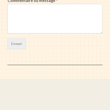
Commentaire ou message
*
Envoyer
Kale
by LyraThemes.com.