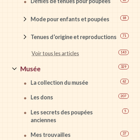
Défilés de tenues pour poupées
Mode pour enfants et poupées
18
Tenues d’origine et reproductions
71
Voir tous les articles
143
Musée
329
La collection du musée
62
Les dons
207
Les secrets des poupées
5
anciennes
Mes trouvailles
37