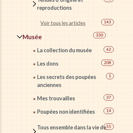
reproductions
143
Voir tous les articles
330
Musée
La collection du musée
62
Les dons
208
Les secrets des poupées
5
anciennes
Mes trouvailles
37
Poupées non identifiées
14
Tous ensemble dans la vie de
55