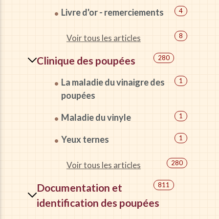
Livre d'or - remerciements
4
8
Voir tous les articles
280
Clinique des poupées
La maladie du vinaigre des
1
poupées
Maladie du vinyle
1
Yeux ternes
1
280
Voir tous les articles
811
Documentation et
identification des poupées