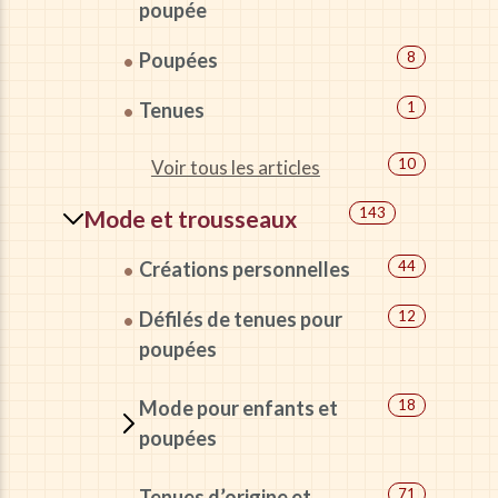
poupée
Poupées
8
Tenues
1
10
Voir tous les articles
143
Mode et trousseaux
Créations personnelles
44
Défilés de tenues pour
12
poupées
Mode pour enfants et
18
poupées
Tenues d’origine et
71