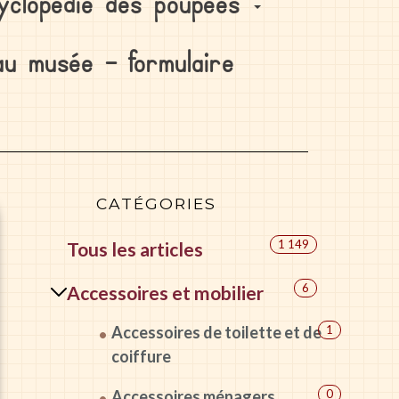
yclopédie des poupées
au musée – formulaire
CATÉGORIES
1 149
Tous les articles
6
Accessoires et mobilier
Accessoires de toilette et de
1
coiffure
Accessoires ménagers
0