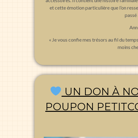
accessoires. Il contient une histoire familial
et cette émotion particulière que l’on ress
passé 
Anni
« Je vous confie mes trésors au fil du temps
moins chez
UN DON À NO
POUPON PETITCO