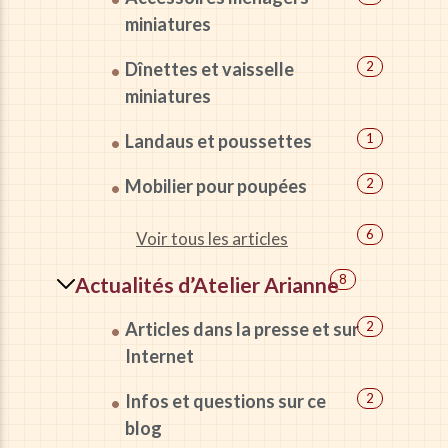
miniatures
Dînettes et vaisselle
2
miniatures
Landaus et poussettes
1
Mobilier pour poupées
2
6
Voir tous les articles
8
Actualités d’Atelier Arianne
Articles dans la presse et sur
2
Internet
Infos et questions sur ce
2
blog