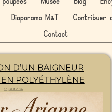
s poupées
Musée
Blog
Enc
Diaporama M&T
Contribuer 
Contact
ON D’UN BAIGNEUR
N EN POLYÉTHYLÈNE
16 juillet 2026