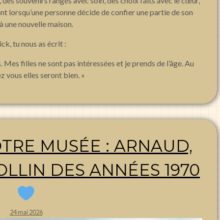
e, des souvenirs rangés avec soin, des choix faits avec le cœur,
ent lorsqu’une personne décide de confier une partie de son
à une nouvelle maison.
ck, tu nous as écrit :
. Mes filles ne sont pas intéressées et je prends de l’âge. Au
 vous elles seront bien. »
TRE MUSÉE : ARNAUD,
LLIN DES ANNÉES 1970
24 mai 2026