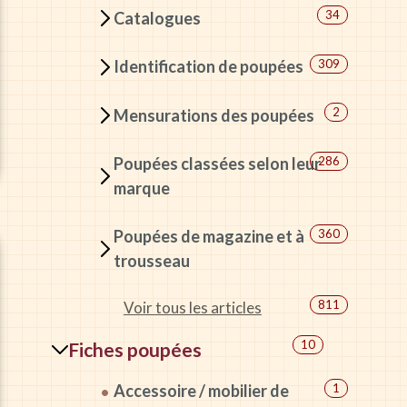
34
Catalogues
309
Identification de poupées
2
Mensurations des poupées
Poupées classées selon leur
286
marque
Poupées de magazine et à
360
trousseau
811
Voir tous les articles
10
Fiches poupées
Accessoire / mobilier de
1