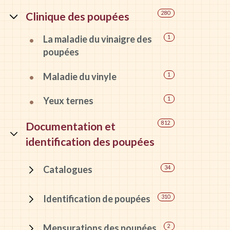
Clinique des poupées
280
La maladie du vinaigre des
1
poupées
Maladie du vinyle
1
Yeux ternes
1
Documentation et
812
identification des poupées
Catalogues
34
Identification de poupées
310
Mensurations des poupées
2