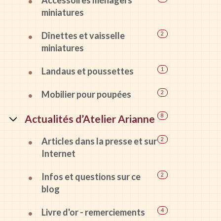
miniatures
Dînettes et vaisselle
2
miniatures
Landaus et poussettes
1
Mobilier pour poupées
2
Actualités d’Atelier Arianne
8
Articles dans la presse et sur
2
Internet
Infos et questions sur ce
2
blog
Livre d'or - remerciements
4