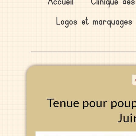
Accueil
Clinique de
Logos et marquages
2
Tenue pour poup
Jui