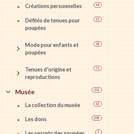
Créations personnelles
44
Défilés de tenues pour
12
poupées
Mode pour enfants et
18
poupées
Tenues d’origine et
71
reproductions
Musée
331
La collection du musée
62
Les dons
208
Les secrets des poupées
5