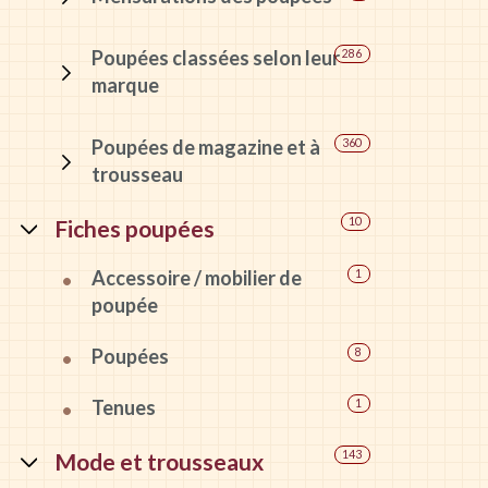
Poupées classées selon leur
286
marque
Poupées de magazine et à
360
trousseau
Fiches poupées
10
Accessoire / mobilier de
1
poupée
Poupées
8
Tenues
1
Mode et trousseaux
143