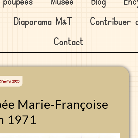
s poupées
Musée
Blog
Enc
Diaporama M&T
Contribuer 
Contact
7 juillet 2020
ée Marie-Françoise
n 1971