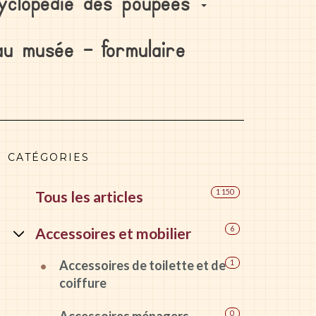
yclopédie des poupées
au musée – formulaire
CATÉGORIES
Tous les articles
1 150
Accessoires et mobilier
6
Accessoires de toilette et de
1
coiffure
Accessoires ménagers
0