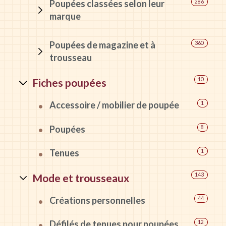
Poupées classées selon leur
286
marque
Poupées de magazine et à
360
trousseau
Fiches poupées
10
Accessoire / mobilier de poupée
1
Poupées
8
Tenues
1
Mode et trousseaux
143
Créations personnelles
44
Défilés de tenues pour poupées
12