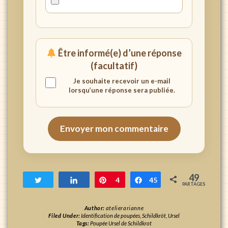
Être informé(e) d’une réponse
(facultatif)
Je souhaite recevoir un e-mail
lorsqu’une réponse sera publiée.
Envoyer mon commentaire
49
Tweetez
Partagez
Enregistrer
4
Partagez
45
PARTAGES
Author:
atelierarianne
Filed Under:
Identification de poupées
,
Schildkröt
,
Ursel
Tags:
Poupée Ursel de Schildkrot