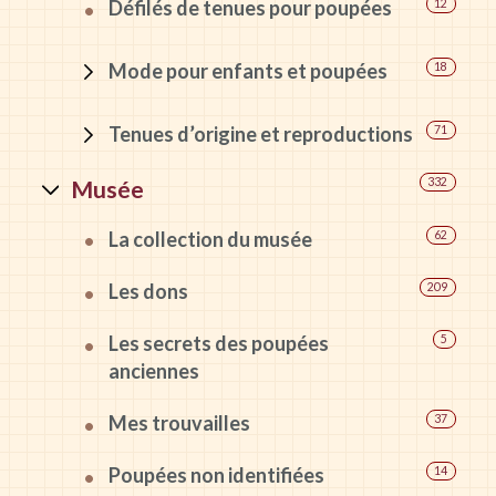
Défilés de tenues pour poupées
12
Mode pour enfants et poupées
18
Tenues d’origine et reproductions
71
Musée
332
La collection du musée
62
Les dons
209
Les secrets des poupées
5
anciennes
Mes trouvailles
37
Poupées non identifiées
14