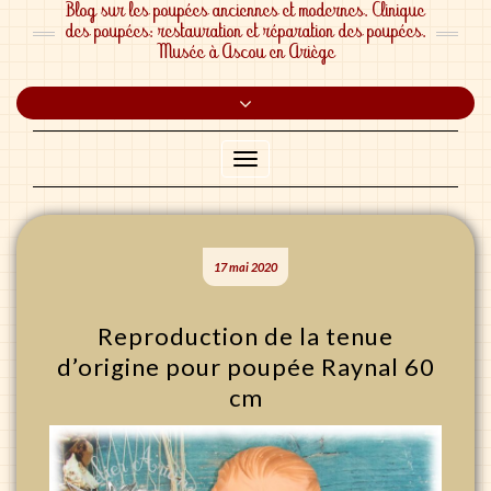
Blog sur les poupées anciennes et modernes. Clinique
des poupées: restauration et réparation des poupées.
Musée à Ascou en Ariège
Toggle
header
Toggle
Navigation
17 mai 2020
Reproduction de la tenue
d’origine pour poupée Raynal 60
cm