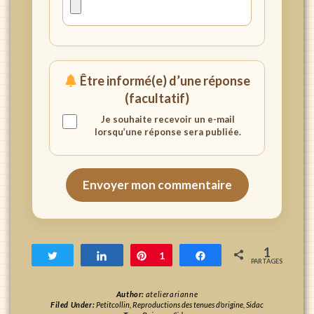
Être informé(e) d’une réponse
(facultatif)
Je souhaite recevoir un e-mail
lorsqu’une réponse sera publiée.
Envoyer mon commentaire
1
Tweetez
Partagez
Enregistrer
1
Partagez
PARTAGES
Author:
atelierarianne
Filed Under:
Petitcollin
,
Reproductions des tenues d'origine
,
Sidac